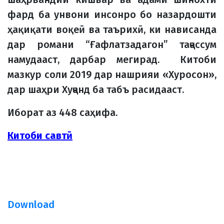
фард ба унвони инсонро бо назардошти
ҳақиқати воқеӣ ва таърихӣ, ки нависанда
дар романи “Ғафлатзадагон” таҷассум
намудааст, дарбар мегирад. Китоби
мазкур соли 2019 дар нашрияи «Хуросон»,
дар шаҳри Хуҷанд ба табъ расидааст.
Иборат аз 448 саҳифа.
Китоби савтӣ
Download