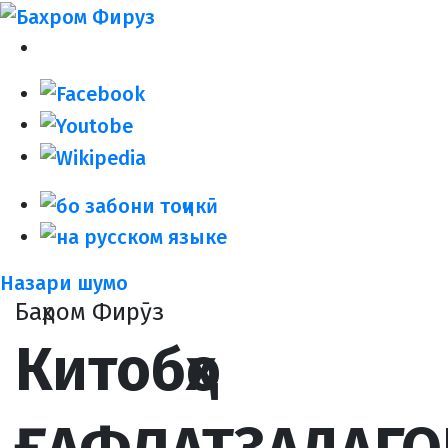
Назари шумо
Баҳром Фирӯз
Китобҳо