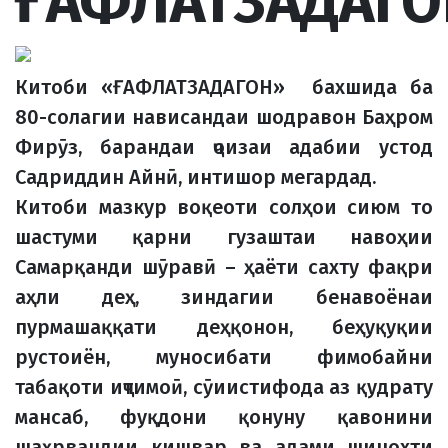
ҒАФЛАТЗАДАГО
Китоби «ҒАФЛАТЗАДАГОН» бахшида ба
80-солагии нависандаи шодравон Баҳром
Фирӯз, барандаи ҷоизаи адабии устод
Садриддин Айнӣ, интишор мегардад.
Китоби мазкур воқеоти солҳои сиюм то
шастуми қарни гузаштаи навоҳии
Самарқанди шӯравӣ – ҳаёти сахту фақри
аҳли деҳ, зиндагии бенавоёнаи
пурмашаққати деҳқонон, беҳуқуқии
рустоиён, муносибати фимобайни
табақоти иҷтимоӣ, сӯиистифода аз қудрату
мансаб, фуқдони қонуну қавонини
шаҳрвандии кишвар ва адами шинохти