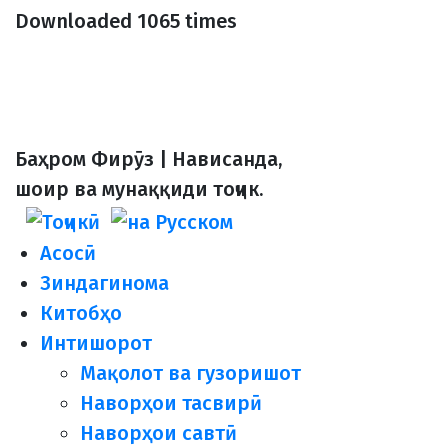
Downloaded 1065 times
Баҳром Фирӯз | Нависанда,
шоир ва мунаққиди тоҷик.
Асосӣ
Зиндагинома
Китобҳо
Интишорот
Мақолот ва гузоришот
Наворҳои тасвирӣ
Наворҳои савтӣ